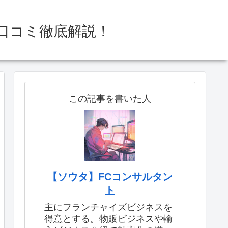
口コミ徹底解説！
この記事を書いた人
【ソウタ】FCコンサルタン
ト
主にフランチャイズビジネスを
得意とする。物販ビジネスや輸