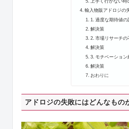
上手く行かない時
輸入物販アドロジの
1. 過度な期待値
解決策
2. 市場リサーチ
解決策
3. モチベーショ
解決策
おわりに
アドロジの失敗にはどんなもの